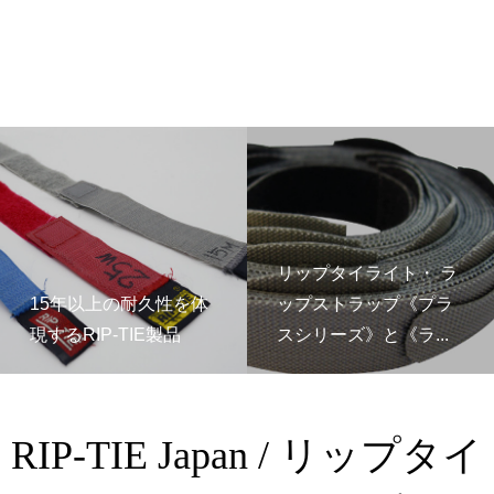
リップタイライト・ ラ
15年以上の耐久性を体
ップストラップ《プラ
現するRIP-TIE製品
スシリーズ》と《ラ...
RIP-TIE Japan / リップタイ