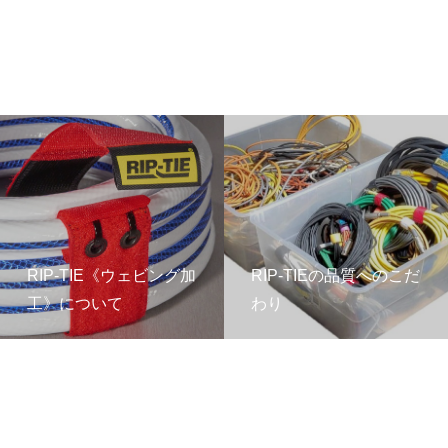
RIP-TIE《ウェビング加
RIP-TIEの品質へのこだ
工》について
わり