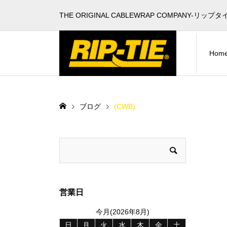
THE ORIGINAL CABLEWRAP COMPANY-リップタ
Hom
ブログ
(CWB)
営業日
今月(2026年8月)
日
月
火
水
木
金
土