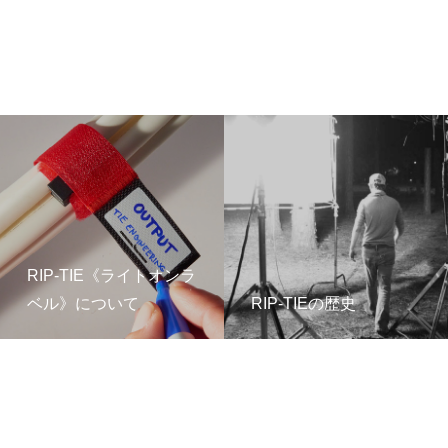
RIP-TIE《ライトオンラ
ベル》について
RIP-TIEの歴史