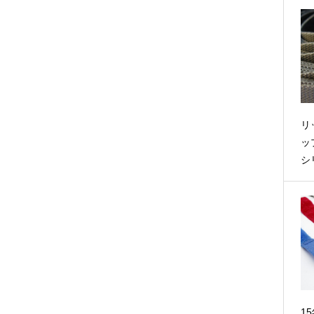
リ
ッ
シ
1