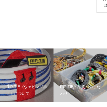
I
RIP-TIE《ウェビング加
RIP-TIEの品質へのこだ
工》について
わり