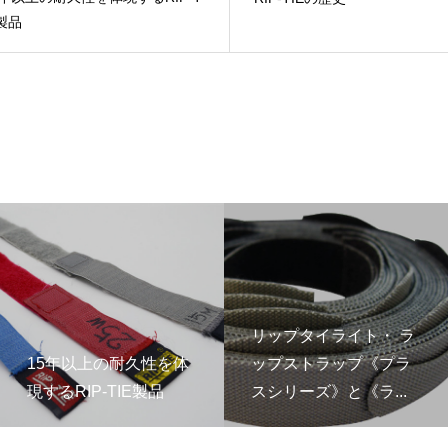
E製品
リップタイライト・ ラ
15年以上の耐久性を体
ップストラップ《プラ
現するRIP-TIE製品
スシリーズ》と《ラ...