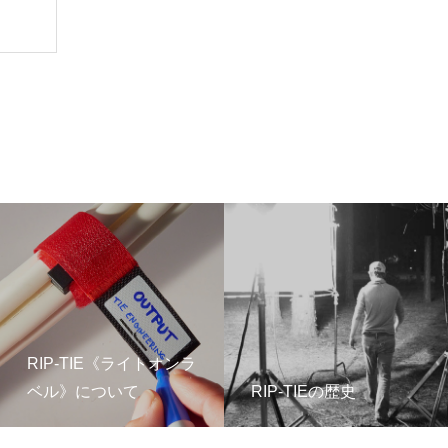
RIP-TIE《ライトオンラ
ベル》について
RIP-TIEの歴史