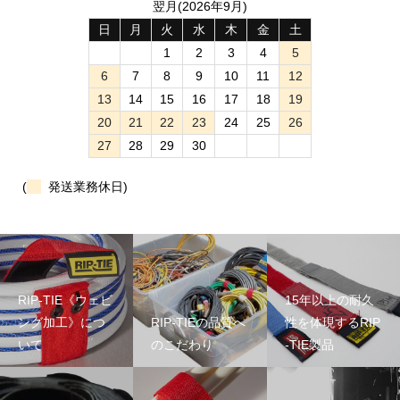
翌月(2026年9月)
日
月
火
水
木
金
土
1
2
3
4
5
6
7
8
9
10
11
12
13
14
15
16
17
18
19
20
21
22
23
24
25
26
27
28
29
30
(
発送業務休日)
RIP-TIE《ウェビ
15年以上の耐久
ング加工》につ
RIP-TIEの品質へ
性を体現するRIP
いて
のこだわり
-TIE製品