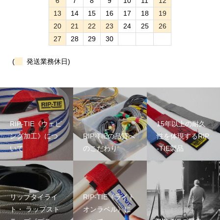
6
7
8
9
10
11
12
13
14
15
16
17
18
19
20
21
22
23
24
25
26
27
28
29
30
(
発送業務休日)
RIP-TIE《ウェビ
15年以上の耐久
ング加工》につ
RIP-TIEの品質へ
性を体現するRIP
いて
のこだわり
-TIE製品
リップタイライ
RIP-TIE《ライト
ト・ ラップスト
オンラベル》に