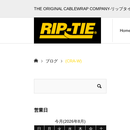
THE ORIGINAL CABLEWRAP COMPANY-リップタ
Hom
ブログ
(CRA-W)
営業日
今月(2026年8月)
日
月
火
水
木
金
土