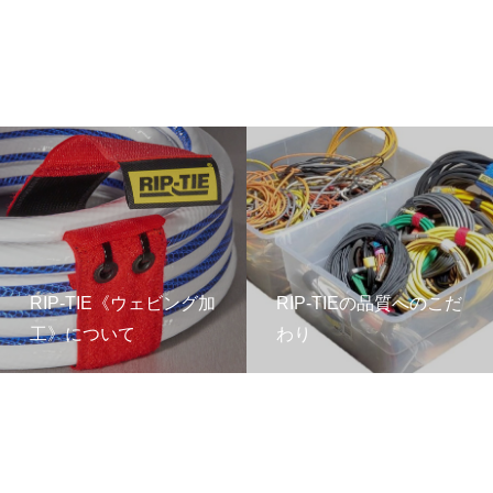
RIP-TIE《ウェビング加
RIP-TIEの品質へのこだ
工》について
わり