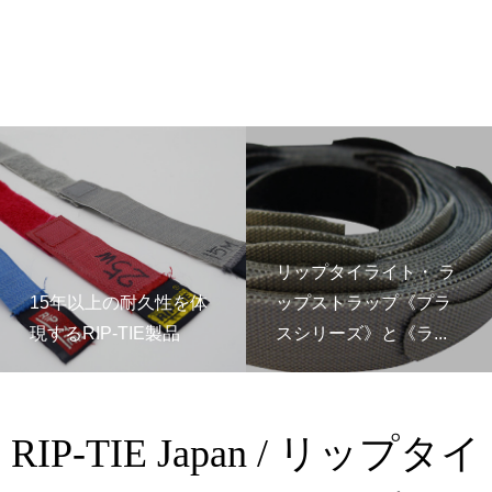
リップタイライト・ ラ
15年以上の耐久性を体
ップストラップ《プラ
現するRIP-TIE製品
スシリーズ》と《ラ...
RIP-TIE Japan / リップタイ