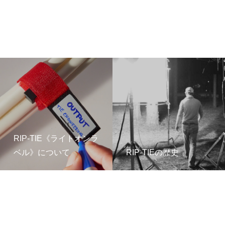
RIP-TIE《ライトオンラ
ベル》について
RIP-TIEの歴史