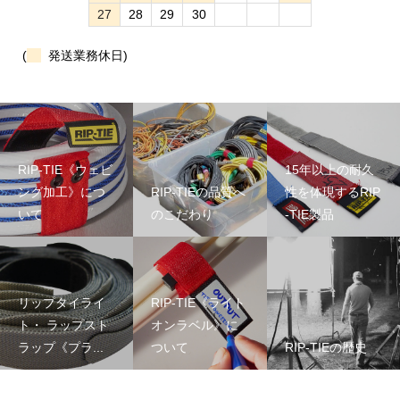
27
28
29
30
(
発送業務休日)
RIP-TIE《ウェビ
15年以上の耐久
ング加工》につ
RIP-TIEの品質へ
性を体現するRIP
いて
のこだわり
-TIE製品
リップタイライ
RIP-TIE《ライト
ト・ ラップスト
オンラベル》に
ラップ《プラ...
ついて
RIP-TIEの歴史