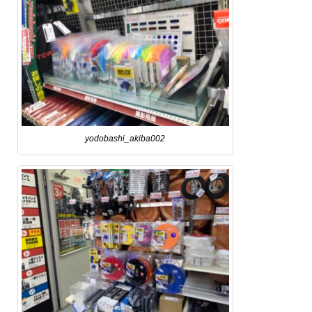
yodobashi_akiba002